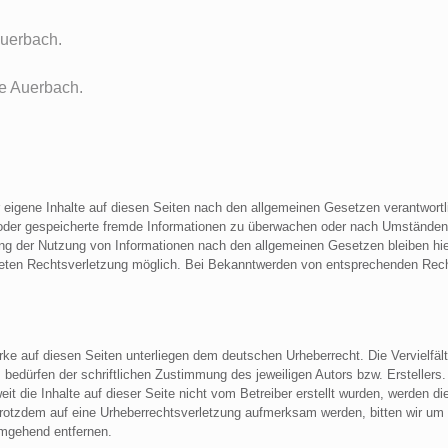
Auerbach.
ike Auerbach.
 eigene Inhalte auf diesen Seiten nach den allgemeinen Gesetzen verantwortl
te oder gespeicherte fremde Informationen zu überwachen oder nach Umständen z
ung der Nutzung von Informationen nach den allgemeinen Gesetzen bleiben hie
kreten Rechtsverletzung möglich. Bei Bekanntwerden von entsprechenden Rec
erke auf diesen Seiten unterliegen dem deutschen Urheberrecht. Die Vervielfält
edürfen der schriftlichen Zustimmung des jeweiligen Autors bzw. Erstellers.
it die Inhalte auf dieser Seite nicht vom Betreiber erstellt wurden, werden d
ie trotzdem auf eine Urheberrechtsverletzung aufmerksam werden, bitten wir 
umgehend entfernen.