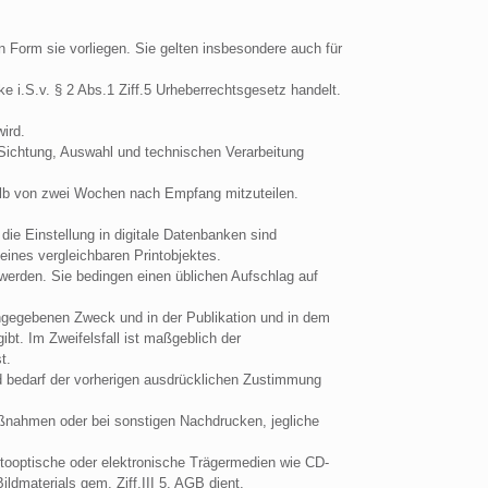
n Form sie vorliegen. Sie gelten insbesondere auch für
e i.S.v. § 2 Abs.1 Ziff.5 Urheberrechtsgesetz handelt.
.
ird.
r Sichtung, Auswahl und technischen Verarbeitung
rhalb von zwei Wochen nach Empfang mitzuteilen.
die Einstellung in digitale Datenbanken sind
eines vergleichbaren Printobjektes.
werden. Sie bedingen einen üblichen Aufschlag auf
angegebenen Zweck und in der Publikation und in dem
bt. Im Zweifelsfall ist maßgeblich der
t.
und bedarf der vorherigen ausdrücklichen Zustimmung
ßnahmen oder bei sonstigen Nachdrucken, jegliche
netooptische oder elektronische Trägermedien wie CD-
ldmaterials gem. Ziff.III 5. AGB dient,