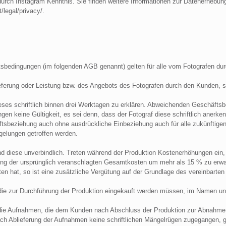
durch Instagram Kenntnis. Sie finden weitere Informationen zur Datenerhebun
/legal/privacy/.
tsbedingungen (im folgenden AGB genannt) gelten für alle vom Fotografen dur
ieferung oder Leistung bzw. des Angebots des Fotografen durch den Kunden, 
eses schriftlich binnen drei Werktagen zu erklären. Abweichenden Geschäfts
 keine Gültigkeit, es sei denn, dass der Fotograf diese schriftlich anerken
tsbeziehung auch ohne ausdrückliche Einbeziehung auch für alle zukünftigen
gelungen getroffen werden.
ind diese unverbindlich. Treten während der Produktion Kostenerhöhungen ein
ung der ursprünglich veranschlagten Gesamtkosten um mehr als 15 % zu erwar
reten hat, so ist eine zusätzliche Vergütung auf der Grundlage des vereinbart
en, die zur Durchführung der Produktion eingekauft werden müssen, im Namen 
n die Aufnahmen, die dem Kunden nach Abschluss der Produktion zur Abnahme 
ch Ablieferung der Aufnahmen keine schriftlichen Mängelrügen zugegangen, 