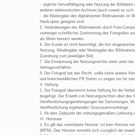
- jegliche Vervielfältigung oder Nutzung der Bilddaten
anderen elektronischen Archiven (auch soweit es sich 
- die Weitergabe des digitalisierten Bildmaterials im 
Hardcopies geeignet sind.
5. Veränderungen des Bildmaterials durch Foto-Compos
vorheriger schriftlicher Zustimmung des Fotografen und
als Motiv benutzt werden.
6. Der Kunde ist nicht berechtigt, die ihm eingeräumt
Nutzung, Wiedergabe oder Weitergabe des Bildmaterial
Zuordnung zum jeweiligen Bild.
7. Die Einräumung der Nutzungsrechte steht unter de
Vertragsverhältnis.
8. Der Fotograf hat das Recht, sollte keine andere Ver
und branchenüblichen PR Seiten zu zeigen um für sein
V. Haftung
1. Der Fotograf übernimmt keine Haftung für die Verl
beigefügt. Der Erwerb von Nutzungsrechten über das f
Veröffentlichungsgenehmigungen bei Sammlungen, Muse
Veröffentlichung ergebenden Sinnzusammenhänge.
2. Ab dem Zeitpunkt der ordnungsgemäßen Lieferung d
VI. Honorare
1. Es gilt das vereinbarte Honorar. Ist kein Honorar v
(MFM). Das Honorar versteht sich zuzüglich der jeweil