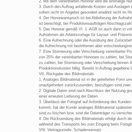
2. Mit dem vereinbarten Honorar wird die einmalige Nu
3. Durch den Auftrag anfallende Kosten und Auslagen (z
sofern nicht im Angebot gesondert erwähnt nicht im H
4. Der Honoraranspruch ist bei Ablieferung der Aufnahme 
ist berechtigt, bei Produktionsaufträgen Abschlagsza
5. Das Honorar gemäß VI. 1. AGB ist auch dann in voll
Aufnahmen als Arbeitsvorlage für Layout- und Präsen
6. Eine Aufrechnung oder die Ausübung des Zurückbehal
die Aufrechnung mit bestrittenen aber entscheidungsr
7. Eine Stornierung oder Verschiebung vereinbarter Pr
von 25% der vereinbarten Honorare zu zahlen, bei Sto
zu zahlen, bei Stornierung oder Verschiebung binnen 
Produktionskosten fällig. Bereits in Auftrag gegebene 
VII. Rückgabe des Bildmaterials
1. Analoges Bildmaterial ist in der gelieferten Form 
unaufgefordert zurückzusenden; beizufügen sind zwei 
2. Digitale Daten sind nach Abschluss der Nutzung grun
einer erneuten Lieferung der Daten.
3. Überlässt der Fotograf auf Anforderung des Kunden 
kommt, hat der Kunde analoges Bildmaterial spätestens
sind zu löschen bzw. sind die Datenträger zu vernichte
4. Die Rücksendung des Bildmaterials erfolgt durch d
während des Transports bis zum Eingang beim Fotogr
VIII. Vertragsstrafe, Schadensersatz