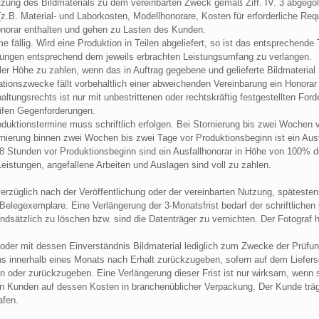
tzung des Bildmaterials zu dem vereinbarten Zweck gemäß Ziff. IV. 3 abgegol
.B. Material- und Laborkosten, Modellhonorare, Kosten für erforderliche Requ
onorar enthalten und gehen zu Lasten des Kunden.
fällig. Wird eine Produktion in Teilen abgeliefert, so ist das entsprechende Te
hlungen entsprechend dem jeweils erbrachten Leistungsumfang zu verlangen.
er Höhe zu zahlen, wenn das in Auftrag gegebene und gelieferte Bildmaterial n
tationszwecke fällt vorbehaltlich einer abweichenden Vereinbarung ein Hono
tungsrechts ist nur mit unbestrittenen oder rechtskräftig festgestellten Fo
eifen Gegenforderungen.
oduktionstermine muss schriftlich erfolgen. Bei Stornierung bis zwei Wochen v
rnierung binnen zwei Wochen bis zwei Tage vor Produktionsbeginn ist ein Aus
48 Stunden vor Produktionsbeginn sind ein Ausfallhonorar in Höhe von 100% 
Leistungen, angefallene Arbeiten und Auslagen sind voll zu zahlen.
unverzüglich nach der Veröffentlichung oder der vereinbarten Nutzung, spätes
Belegexemplare. Eine Verlängerung der 3-Monatsfrist bedarf der schriftliche
dsätzlich zu löschen bzw. sind die Datenträger zu vernichten. Der Fotograf h
oder mit dessen Einverständnis Bildmaterial lediglich zum Zwecke der Prüfung
 innerhalb eines Monats nach Erhalt zurückzugeben, sofern auf dem Liefersch
n oder zurückzugeben. Eine Verlängerung dieser Frist ist nur wirksam, wenn si
en Kunden auf dessen Kosten in branchenüblicher Verpackung. Der Kunde träg
afen.