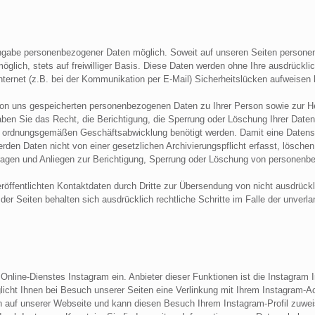
Angabe personenbezogener Daten möglich. Soweit auf unseren Seiten persone
möglich, stets auf freiwilliger Basis. Diese Daten werden ohne Ihre ausdrückl
nternet (z.B. bei der Kommunikation per E-Mail) Sicherheitslücken aufweisen
die von uns gespeicherten personenbezogenen Daten zu Ihrer Person sowie zu
en Sie das Recht, die Berichtigung, die Sperrung oder Löschung Ihrer Dat
ur ordnungsgemäßen Geschäftsabwicklung benötigt werden. Damit eine Datenspe
rden Daten nicht von einer gesetzlichen Archivierungspflicht erfasst, löschen
e Fragen und Anliegen zur Berichtigung, Sperrung oder Löschung von personen
ffentlichten Kontaktdaten durch Dritte zur Übersendung von nicht ausdrückl
r der Seiten behalten sich ausdrücklich rechtliche Schritte im Falle der unv
nline-Dienstes Instagram ein. Anbieter dieser Funktionen ist die Instagram 
icht Ihnen bei Besuch unserer Seiten eine Verlinkung mit Ihrem Instagram-Acc
h auf unserer Webseite und kann diesen Besuch Ihrem Instagram-Profil zuwei