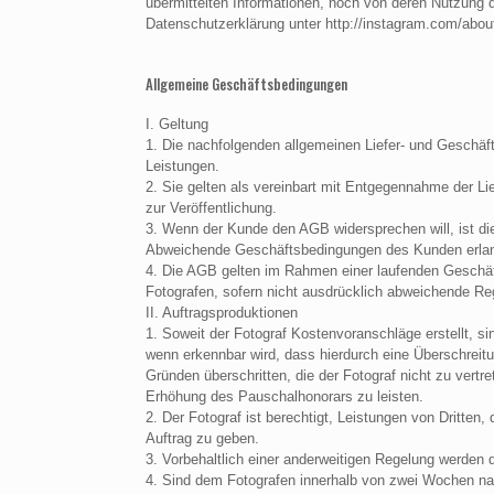
übermittelten Informationen, noch von deren Nutzung 
Datenschutzerklärung unter http://instagram.com/about
Allgemeine Geschäftsbedingungen
I. Geltung
1. Die nachfolgenden allgemeinen Liefer- und Geschäf
Leistungen.
2. Sie gelten als vereinbart mit Entgegennahme der L
zur Veröffentlichung.
3. Wenn der Kunde den AGB widersprechen will, ist di
Abweichende Geschäftsbedingungen des Kunden erlangen
4. Die AGB gelten im Rahmen einer laufenden Geschäf
Fotografen, sofern nicht ausdrücklich abweichende Re
II. Auftragsproduktionen
1. Soweit der Fotograf Kostenvoranschläge erstellt, s
wenn erkennbar wird, dass hierdurch eine Überschreit
Gründen überschritten, die der Fotograf nicht zu vert
Erhöhung des Pauschalhonorars zu leisten.
2. Der Fotograf ist berechtigt, Leistungen von Dritt
Auftrag zu geben.
3. Vorbehaltlich einer anderweitigen Regelung werde
4. Sind dem Fotografen innerhalb von zwei Wochen na