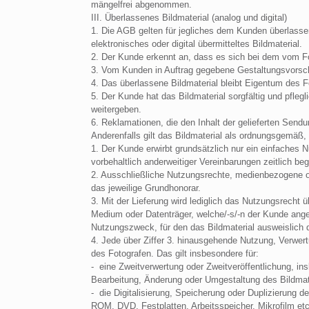
mängelfrei abgenommen.
III. Überlassenes Bildmaterial (analog und digital)
1. Die AGB gelten für jegliches dem Kunden überlassen
elektronisches oder digital übermitteltes Bildmaterial.
2. Der Kunde erkennt an, dass es sich bei dem vom Fot
3. Vom Kunden in Auftrag gegebene Gestaltungsvorschl
4. Das überlassene Bildmaterial bleibt Eigentum des F
5. Der Kunde hat das Bildmaterial sorgfältig und pfle
weitergeben.
6. Reklamationen, die den Inhalt der gelieferten Send
Anderenfalls gilt das Bildmaterial als ordnungsgemäß
1. Der Kunde erwirbt grundsätzlich nur ein einfaches N
vorbehaltlich anderweitiger Vereinbarungen zeitlich b
2. Ausschließliche Nutzungsrechte, medienbezogene od
das jeweilige Grundhonorar.
3. Mit der Lieferung wird lediglich das Nutzungsrech
Medium oder Datenträger, welche/-s/-n der Kunde angeg
Nutzungszweck, für den das Bildmaterial ausweislich d
4. Jede über Ziffer 3. hinausgehende Nutzung, Verwertu
des Fotografen. Das gilt insbesondere für:
- eine Zweitverwertung oder Zweitveröffentlichung, 
Bearbeitung, Änderung oder Umgestaltung des Bildmat
- die Digitalisierung, Speicherung oder Duplizierung 
ROM, DVD, Festplatten, Arbeitsspeicher, Mikrofilm etc.