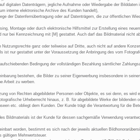
 auf digitalen Datenträgern, jegliche Aufnahme oder Wiedergabe der Bilddaten 
um interne elektronische Archive des Kunden handelt),
Wege der Datenfernübertragung oder auf Datenträgern, die zur öffentlichen Wi
ing, Montage oder durch elektronische Hilfsmittel zur Erstellung eines neue
 nur bei Kennzeichnung mit [M] gestattet. Auch darf das Bildmaterial nicht ab
en Nutzungsrechte ganz oder teilweise auf Dritte, auch nicht auf andere Konze
s ist nur gestattet unter der Voraussetzung der Anbringung des vom Fotograf
r aufschiebenden Bedingung der vollständigen Bezahlung sämtlicher Zahlungs
einbarung bestehen, die Bilder zu seiner Eigenwerbung insbesondere in seinem 
e Arbeit zu werben.
etzung von Rechten abgebildeter Personen oder Objekte, es sei denn, es wird
otografische Urheberrecht hinaus, z. B. für abgebildete Werke der bildenden
en etc. obliegt dem Kunden. Der Kunde trägt die Verantwortung für die Bete
es Bildmaterials ist der Kunde für dessen sachgemäße Verwendung verantwor
ereinbart worden, bestimmt es sich nach der jeweils aktuellen Bildhonorarüber
s gültigen Mehrwertsteuer.