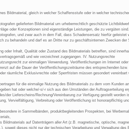
es Bildmaterial, gleich in welcher Schaffensstufe oder in welcher technische
ografen gelieferten Bildmaterial um urheberrechtlich geschützte Lichtbildwerk
äge oder Konzeptionen sind eigenständige Leistungen, die zu vergüten sind
otografen, und zwar auch in dem Fall, dass Schadensersatz hierfür geleistet w
glich zu behandeln und darf es an Dritte nur zu geschäftsinternen Zwecken de
ung oder Inhalt, Qualität oder Zustand des Bildmaterials betreffen, sind inne
, vertragsgemäß und wie verzeichnet zugegangen. IV. Nutzungsrechte
utzungsrecht zur einmaligen Verwendung. Veröffentlichungen im Internet oder 
egrenzt auf die Dauer der Veröffentlichungszeiträume des entsprechenden bzw. 
er räumliche Exklusivrechte oder Sperrfristen müssen gesondert vereinbart 
t übertragen für die einmalige Nutzung des Bildmaterials zu dem vom Kunden 
eben hat oder welche/-s/-r sich aus den Umständen der Auftragserteilung ergi
es/der Lieferscheins/Rechnung/Vereinbarung zur Verfügung gestellt worden is
ng, Vervielfältigung, Verbreitung oder Veröffentlichung ist honorarpflichtig 
insbesondere in Sammelbänden, produktbegleitenden Prospekten, bei Werbema
erials,
des Bildmaterials auf Datenträgern aller Art (z.B. magnetische, optische, mag
), soweit dieses nicht nur der technischen Verarbeitung und Verwaltung des Bi